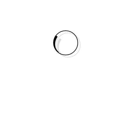
Single News
Home
Single News
By
3vtaxi
15 janvier 2019
Erreur 404
Related Tags:
Social Share:
Social Slider